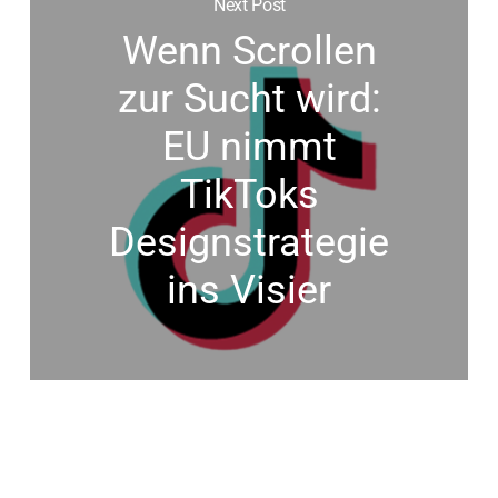
Next Post
Wenn Scrollen
zur Sucht wird:
EU nimmt
TikToks
Designstrategie
ins Visier