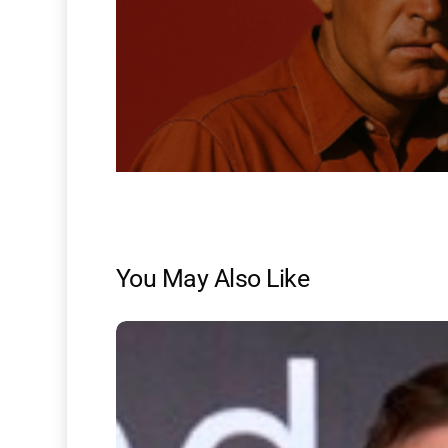
You May Also Like
Sonder-
Award
für
NewsDeconstructed:
Digitaler