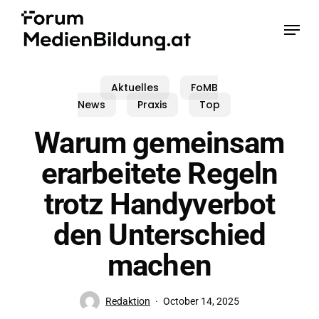
Skip
Menu
to
main
content
Aktuelles
FoMB
News
Praxis
Top
Warum gemeinsam
erarbeitete Regeln
trotz Handyverbot
den Unterschied
machen
Redaktion
October 14, 2025