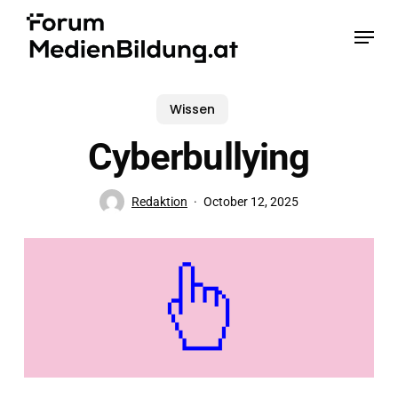
Skip
Menu
to
main
content
Wissen
Cyberbullying
Redaktion
October 12, 2025