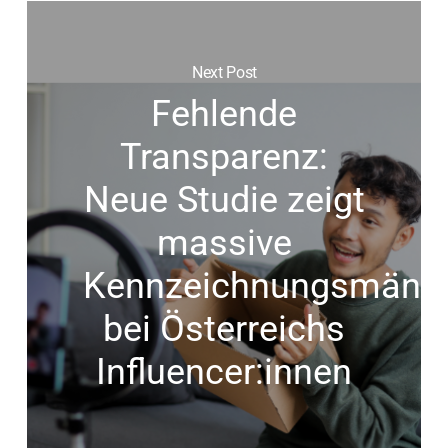
Next Post
Fehlende
Transparenz:
Neue Studie zeigt
massive
Kennzeichnungsmäng
bei Österreichs
Influencer:innen