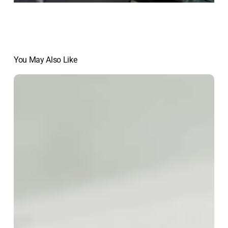
You May Also Like
KI:
Eine
Checkliste
zur
Bildanalyse