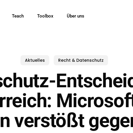
Teach
Toolbox
Über uns
Aktuelles
Recht & Datenschutz
chutz-Entschei
rreich: Microsof
on verstößt geg