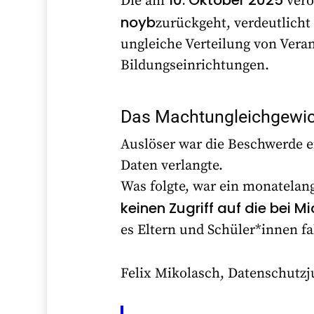
10. Oktober 2025
Die am
verö
noyb
zurückgeht, verdeutlich
ungleiche Verteilung von Ver
Bildungseinrichtungen.
Das Machtungleichgewic
Auslöser war die Beschwerde ei
Daten verlangte.
Was folgte, war ein monatelang
keinen Zugriff auf die bei 
es Eltern und Schüler*innen f
Felix Mikolasch, Datenschutzj