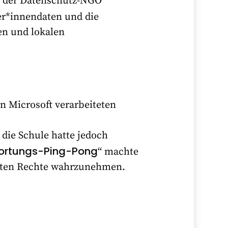
de der Datenschutz-NGO
er*innendaten und die
en und lokalen
on Microsoft verarbeiteten
 die Schule hatte jedoch
ortungs-Ping-Pong
“ machte
erten Rechte wahrzunehmen.