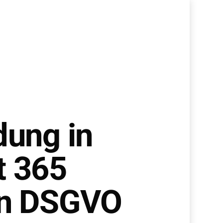
dung in
t 365
en DSGVO